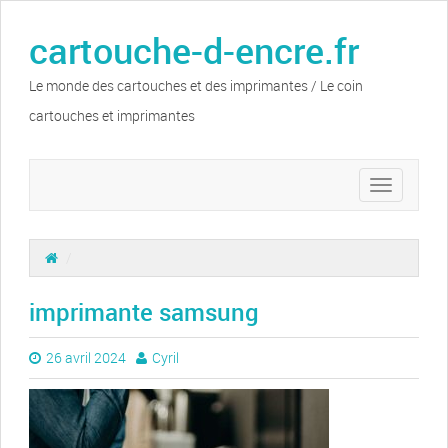
cartouche-d-encre.fr
Le monde des cartouches et des imprimantes / Le coin
cartouches et imprimantes
Toggle
navigation
/
imprimante samsung
26 avril 2024
Cyril