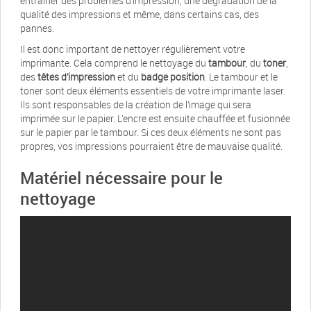
entraîner des problèmes d’impression, une dégradation de la
qualité des impressions et même, dans certains cas, des
pannes.
Il est donc important de nettoyer régulièrement votre
imprimante. Cela comprend le nettoyage du
tambour
, du
toner
,
des
têtes d’impression
et du
badge position
. Le tambour et le
toner sont deux éléments essentiels de votre imprimante laser.
Ils sont responsables de la création de l’image qui sera
imprimée sur le papier. L’encre est ensuite chauffée et fusionnée
sur le papier par le tambour. Si ces deux éléments ne sont pas
propres, vos impressions pourraient être de mauvaise qualité.
Matériel nécessaire pour le
nettoyage