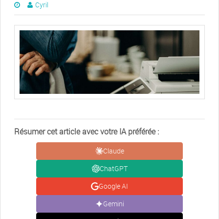
Cyril
Résumer cet article avec votre IA préférée :
Claude
ChatGPT
Google AI
Gemini