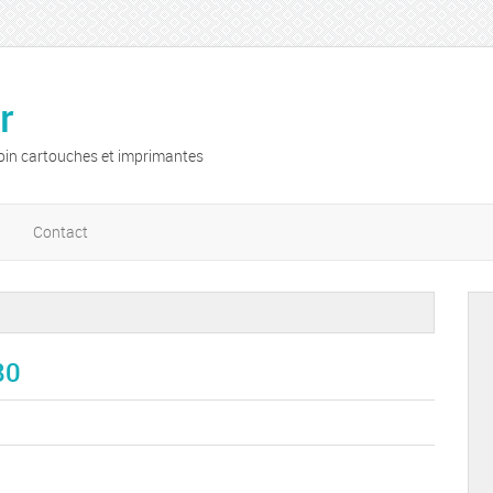
r
oin cartouches et imprimantes
Contact
80